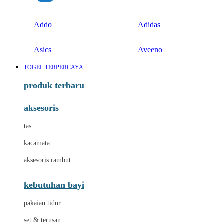
Addo
Adidas
Asics
Aveeno
TOGEL TERPERCAYA
produk terbaru
aksesoris
tas
kacamata
aksesoris rambut
kebutuhan bayi
pakaian tidur
set & terusan