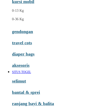
kursi mobil
0-13 Kg
0-36 Kg
gendongan
travel cots
diaper bags
aksesoris
SITUS TOGEL
selimut
bantal & sprei
ranjang bayi & balita