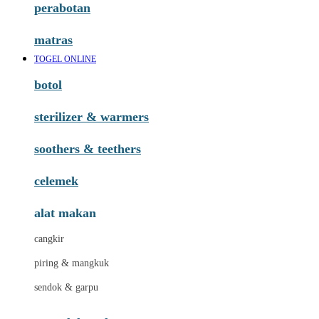
perabotan
matras
TOGEL ONLINE
botol
sterilizer & warmers
soothers & teethers
celemek
alat makan
cangkir
piring & mangkuk
sendok & garpu