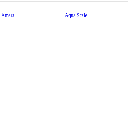
Amara
Aqua Scale